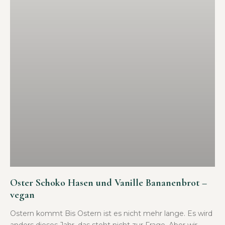
euch: Ein doppeltes Bananenbrot. Mit Schokolade
inklusive! Einfach
1
2
3
4
5
Kontaktiere mich
fragen@therawberry.de