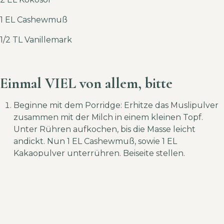
1 EL Cashewmuß
1/2 TL Vanillemark
Einmal VIEL von allem, bitte
Beginne mit dem Porridge: Erhitze das Muslipulver
zusammen mit der Milch in einem kleinen Topf.
Unter Rühren aufkochen, bis die Masse leicht
andickt. Nun 1 EL Cashewmuß, sowie 1 EL
Kakaopulver unterrühren. Beiseite stellen.
In einem anderen Topf das Kokosöl bei niedriger
Hitze langsam schmelzen. Dann Ahornsirup,
Vanillemark und die restlichen 3 EL Kakaopulver
hinzufügen. Danach alles gut verrühren.
Schichtweise in ein Glas, oder Ähnliches geben.