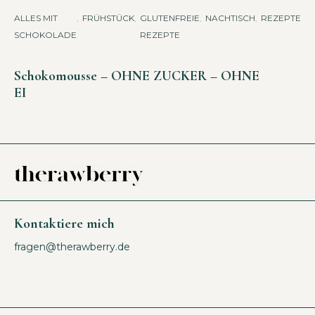
ALLES MIT
,
FRÜHSTÜCK
,
GLUTENFREIE
,
NACHTISCH
,
REZEPTE
,
SÜ
SCHOKOLADE
REZEPTE
H
A
Schokomousse – OHNE ZUCKER – OHNE
EI
Kontaktiere mich
fragen@therawberry.de