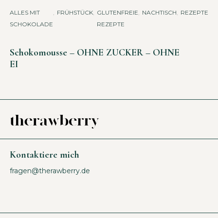
ALLES MIT
,
FRÜHSTÜCK
,
GLUTENFREIE
,
NACHTISCH
,
REZEPTE
,
SÜ
SCHOKOLADE
REZEPTE
H
A
Schokomousse – OHNE ZUCKER – OHNE
EI
Kontaktiere mich
fragen@therawberry.de