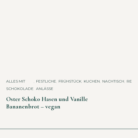
ALLES MIT
,
FESTLICHE
,
FRÜHSTÜCK
,
KUCHEN
,
NACHTISCH
,
REZE
SCHOKOLADE
ANLÄSSE
Oster Schoko Hasen und Vanille
Bananenbrot – vegan