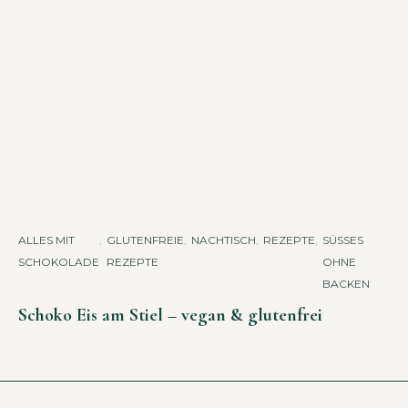
ALLES MIT
,
GLUTENFREIE
,
NACHTISCH
,
REZEPTE
,
SÜSSES O
SCHOKOLADE
REZEPTE
HNE B
ACKEN
Schoko Eis am Stiel – vegan & glutenfrei