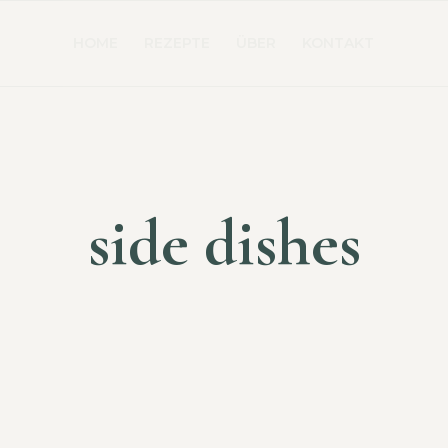
HOME
REZEPTE
ÜBER
KONTAKT
side dishes