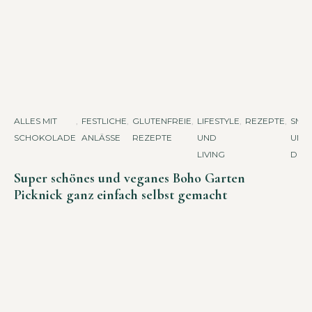
ALLES MIT
,
FESTLICHE
,
GLUTENFREIE
,
LIFESTYLE
,
REZEPTE
,
SMO
SCHOKOLADE
ANLÄSSE
REZEPTE
UND
UND
LIVING
DRIN
Super schönes und veganes Boho Garten
Picknick ganz einfach selbst gemacht