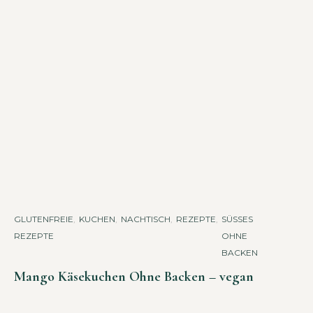
GLUTENFREIE
,
KUCHEN
,
NACHTISCH
,
REZEPTE
,
SÜSSES O
REZEPTE
HNE B
ACKEN
Mango Käsekuchen Ohne Backen – vegan