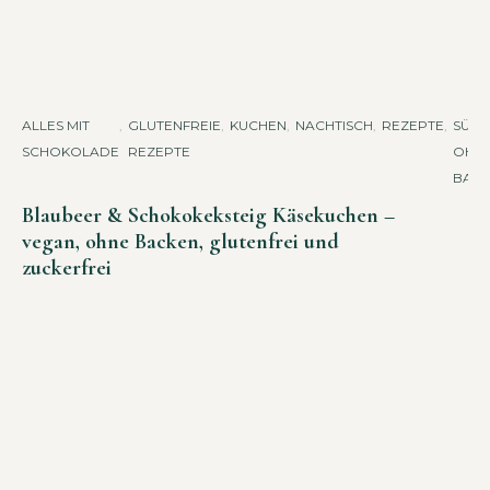
ALLES MIT
,
GLUTENFREIE
,
KUCHEN
,
NACHTISCH
,
REZEPTE
,
SÜSSES
SCHOKOLADE
REZEPTE
HNE 
ACK
Blaubeer & Schokokeksteig Käsekuchen –
vegan, ohne Backen, glutenfrei und
zuckerfrei