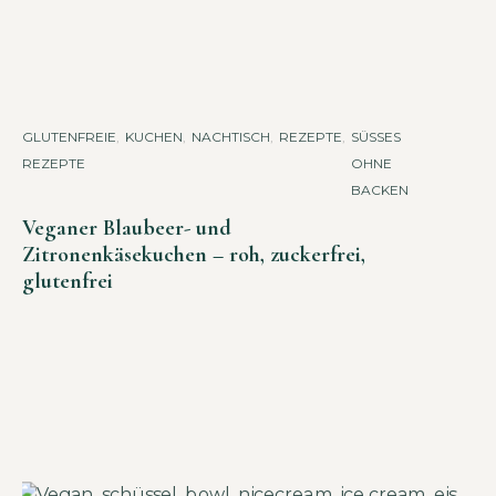
GLUTENFREIE
,
KUCHEN
,
NACHTISCH
,
REZEPTE
,
SÜSSES O
REZEPTE
HNE B
ACKEN
Veganer Blaubeer- und
Zitronenkäsekuchen – roh, zuckerfrei,
glutenfrei