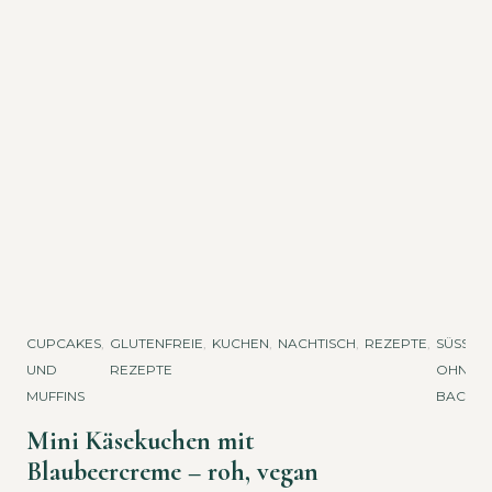
CUPCAKES
,
GLUTENFREIE
,
KUCHEN
,
NACHTISCH
,
REZEPTE
,
SÜSSES O
UND
REZEPTE
HNE B
MUFFINS
ACKEN
Mini Käsekuchen mit
Blaubeercreme – roh, vegan