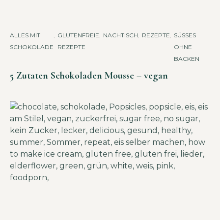
ALLES MIT
,
GLUTENFREIE
,
NACHTISCH
,
REZEPTE
,
SÜSSES O
SCHOKOLADE
REZEPTE
HNE B
ACKEN
5 Zutaten Schokoladen Mousse – vegan