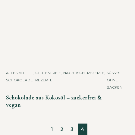
ALLES MIT
,
GLUTENFREIE
,
NACHTISCH
,
REZEPTE
,
SÜSSES O
SCHOKOLADE
REZEPTE
HNE B
ACKEN
Schokolade aus Kokosöl – zuckerfrei &
vegan
1
2
3
4