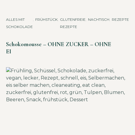
ALLES MIT
,
FRÜHSTÜCK
,
GLUTENFREIE
,
NACHTISCH
,
REZEPTE
,
SÜ
SCHOKOLADE
REZEPTE
H
A
Schokomousse – OHNE ZUCKER – OHNE
EI