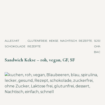
ALLES MIT
,
GLUTENFREIE
,
KEKSE
,
NACHTISCH
,
REZEPTE
,
SÜSSES O
SCHOKOLADE
REZEPTE
HNE B
ACKEN
Sandwich Kekse – roh, vegan, GF, SF