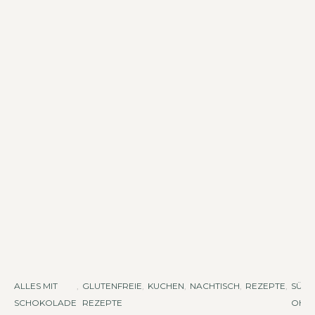
ALLES MIT
,
GLUTENFREIE
,
KUCHEN
,
NACHTISCH
,
REZEPTE
,
SÜSSES
SCHOKOLADE
REZEPTE
HNE 