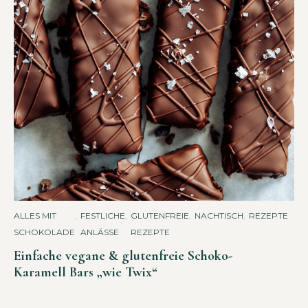
ALLES MIT
,
FESTLICHE
,
GLUTENFREIE
,
NACHTISCH
,
REZEPTE
SCHOKOLADE
ANLÄSSE
REZEPTE
Einfache vegane & glutenfreie Schoko-
Karamell Bars „wie Twix“