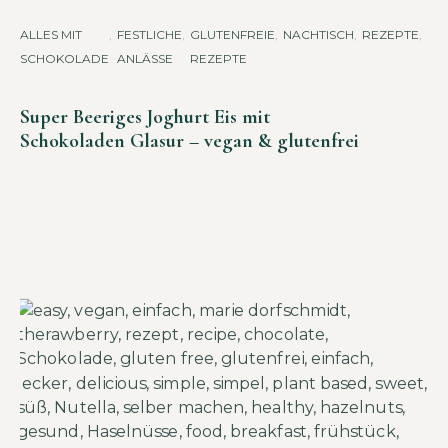
ALLES MIT
,
FESTLICHE
,
GLUTENFREIE
,
NACHTISCH
,
REZEPTE
,
SÜS
SCHOKOLADE
ANLÄSSE
REZEPTE
HN
AC
Super Beeriges Joghurt Eis mit
Schokoladen Glasur – vegan & glutenfrei