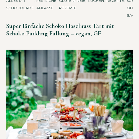
ALLES MIT
,
FESTLICHE
,
GLUTENFREIE
,
KUCHEN
,
REZEPTE
,
SÜSSES 
SCHOKOLADE
ANLÄSSE
REZEPTE
HNE B
ACKE
Super Einfache Schoko Haselnuss Tart mit
Schoko Pudding Füllung – vegan, GF