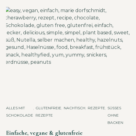
ALLES MIT
,
GLUTENFREIE
,
NACHTISCH
,
REZEPTE
,
SÜSSES O
SCHOKOLADE
REZEPTE
HNE B
ACKEN
Einfache, vegane & glutenfreie