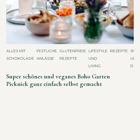
ALLES MIT
,
FESTLICHE
,
GLUTENFREIE
,
LIFESTYLE
,
REZEPTE
,
SMO
SCHOKOLADE
ANLÄSSE
REZEPTE
UND
UND
LIVING
DRIN
Super schönes und veganes Boho Garten
Picknick ganz einfach selbst gemacht