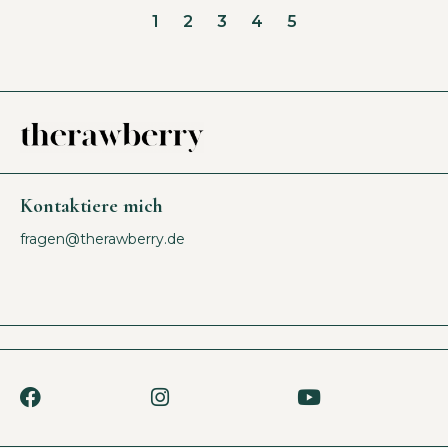
1
2
3
4
5
Kontaktiere mich
fragen@therawberry.de