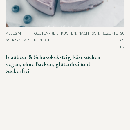
ALLES MIT
,
GLUTENFREIE
,
KUCHEN
,
NACHTISCH
,
REZEPTE
,
SÜSSES
SCHOKOLADE
REZEPTE
HNE 
ACK
Blaubeer & Schokokeksteig Käsekuchen –
vegan, ohne Backen, glutenfrei und
zuckerfrei