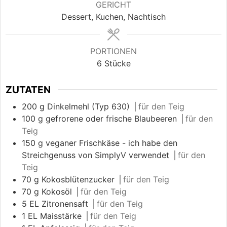
GERICHT
Dessert, Kuchen, Nachtisch
PORTIONEN
6
Stücke
ZUTATEN
200
g
Dinkelmehl (Typ 630)
⎪für den Teig
100
g
gefrorene oder frische Blaubeeren
⎪für den
Teig
150
g
veganer Frischkäse - ich habe den
Streichgenuss von SimplyV verwendet
⎪für den
Teig
70
g
Kokosblütenzucker
⎪für den Teig
70
g
Kokosöl
⎪für den Teig
5
EL
Zitronensaft
⎪für den Teig
1
EL
Maisstärke
⎪für den Teig