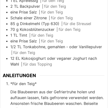
1
EL
Apfelessig
⎪für den Teig
2
TL
Backpulver
⎪für den Teig
eine Prise Salz
⎪für den Teig
Schale einer Zitrone
⎪für den Teig
85
g
Dinkelmehl (Typ 630)
⎪für die Streusel
70
g
Kokosblütenzucker
⎪für den Teig
1
TL
Timt
⎪für den Teig
eine Prise Salz
⎪für den Teig
1/2
TL
Tonkabohne, gemahlen - oder Vanillepulver
⎪für den Teig
12
EL
Kokosjoghurt oder veganer Joghurt nach
Wahl
⎪für das Topping
ANLEITUNGEN
*Für den Teig*
Die Blaubeeren aus der Gefriertruhe holen und
auftauen lassen, falls gefrorene verwendet werden.
Ansonsten frische Blaubeeren waschen. Beiseite