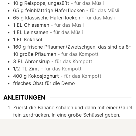
10
g
Reispops, ungesüßt
- für das Müsli
65
g
feinblättrige Haferflocken
- für das Müsli
65
g
klassische Haferflocken
- für das Müsli
1
EL
Chiasamen
- für das Müsli
1
EL
Leinsamen
- für das Müsli
1
EL
Kokosöl
160
g
frische Pflaumen/Zwetschgen, das sind ca 8-
10 große Pflaumen
- für das Kompott
3
EL
Ahronsirup
- für das Kompott
1/2
TL
Zimt
- für das Kompott
400
g
Kokosjoghurt
- für das Kompott
frisches Obst für die Demo
ANLEITUNGEN
Zuerst die Banane schälen und dann mit einer Gabel
fein zerdrücken. In eine große Schüssel geben.
Zusammen mit den restlichen Zutaten für das Müsli
verrühren. Am besten einen großen Löffel dafür