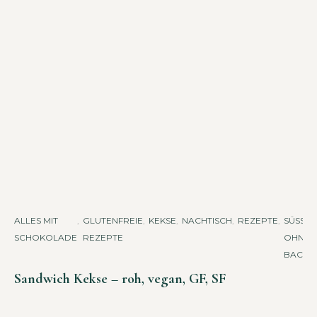
ALLES MIT
,
GLUTENFREIE
,
KEKSE
,
NACHTISCH
,
REZEPTE
,
SÜSSES O
SCHOKOLADE
REZEPTE
HNE B
ACKEN
Sandwich Kekse – roh, vegan, GF, SF