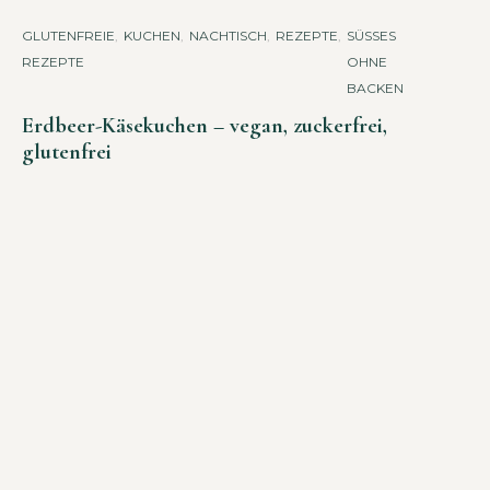
GLUTENFREIE
,
KUCHEN
,
NACHTISCH
,
REZEPTE
,
SÜSSES O
REZEPTE
HNE B
ACKEN
Erdbeer-Käsekuchen – vegan, zuckerfrei,
glutenfrei