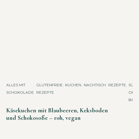
ALLES MIT
,
GLUTENFREIE
,
KUCHEN
,
NACHTISCH
,
REZEPTE
,
SÜSSES
SCHOKOLADE
REZEPTE
HNE 
ACK
Käsekuchen mit Blaubeeren, Keksboden
und Schokosoße – roh, vegan