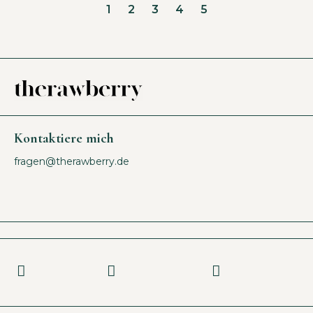
1
2
3
4
5
Kontaktiere mich
fragen@therawberry.de