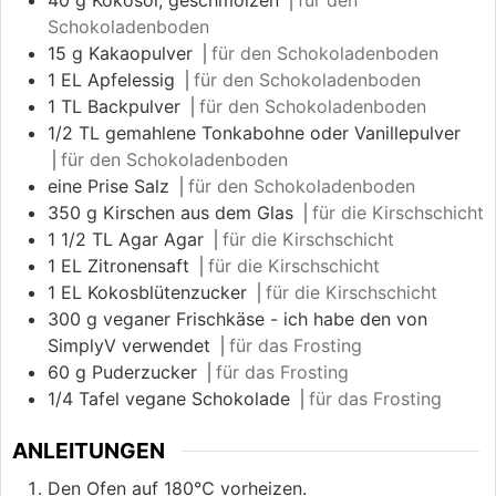
40
g
Kokosöl, geschmolzen
⎪für den
Schokoladenboden
15
g
Kakaopulver
⎪für den Schokoladenboden
1
EL
Apfelessig
⎪für den Schokoladenboden
1
TL
Backpulver
⎪für den Schokoladenboden
1/2
TL
gemahlene Tonkabohne oder Vanillepulver
⎪für den Schokoladenboden
eine Prise Salz
⎪für den Schokoladenboden
350
g
Kirschen aus dem Glas
⎪für die Kirschschicht
1 1/2
TL
Agar Agar
⎪für die Kirschschicht
1
EL
Zitronensaft
⎪für die Kirschschicht
1
EL
Kokosblütenzucker
⎪für die Kirschschicht
300
g
veganer Frischkäse - ich habe den von
SimplyV verwendet
⎪für das Frosting
60
g
Puderzucker
⎪für das Frosting
1/4
Tafel vegane Schokolade
⎪für das Frosting
ANLEITUNGEN
Den Ofen auf 180℃ vorheizen.