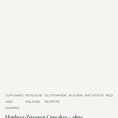
CUPCAKES
,
FESTLICHE
,
GLUTENFREIE
,
KUCHEN
,
NACHTISCH
,
REZEP
UND
ANLÄSSE
REZEPTE
MUFFINS
Himbeer-Zitronen Cupcakes – ohne