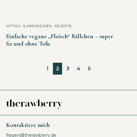
MITTAG- & ABENDESSEN
,
REZEPTE
Einfache vegane „Fleisch“ Bällchen – super
fix und ohne Tofu
1
2
3
4
5
Kontaktiere mich
fragen@therawberry.de