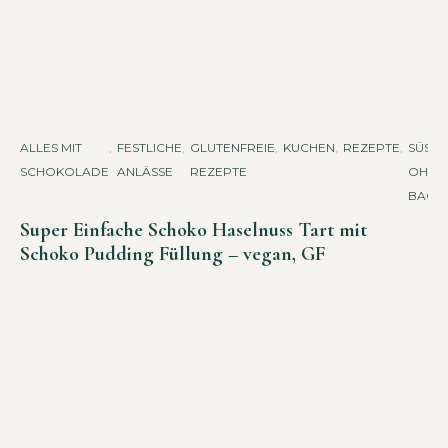
ALLES MIT
,
FESTLICHE
,
GLUTENFREIE
,
KUCHEN
,
REZEPTE
,
SÜSSES 
SCHOKOLADE
ANLÄSSE
REZEPTE
HNE B
ACKE
Super Einfache Schoko Haselnuss Tart mit
Schoko Pudding Füllung – vegan, GF