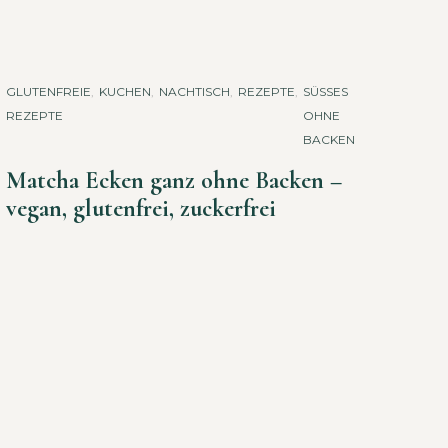
GLUTENFREIE
,
KUCHEN
,
NACHTISCH
,
REZEPTE
,
SÜSSES O
REZEPTE
HNE B
ACKEN
Matcha Ecken ganz ohne Backen –
vegan, glutenfrei, zuckerfrei