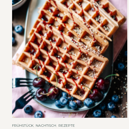
FRÜHSTÜCK
,
NACHTISCH
,
REZEPTE