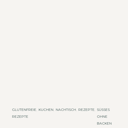
GLUTENFREIE
,
KUCHEN
,
NACHTISCH
,
REZEPTE
,
SÜSSES O
REZEPTE
HNE B
ACKEN