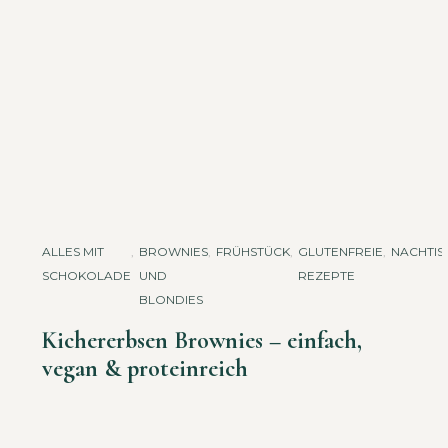
ALLES MIT
,
BROWNIES
,
FRÜHSTÜCK
,
GLUTENFREIE
,
NACHTIS
SCHOKOLADE
UND
REZEPTE
BLONDIES
Kichererbsen Brownies – einfach,
vegan & proteinreich