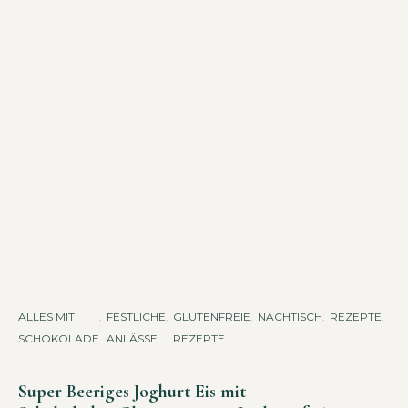
ALLES MIT
,
FESTLICHE
,
GLUTENFREIE
,
NACHTISCH
,
REZEPTE
,
SÜS
SCHOKOLADE
ANLÄSSE
REZEPTE
HN
AC
Super Beeriges Joghurt Eis mit