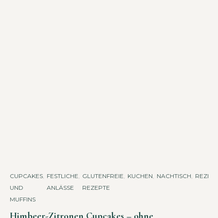
CUPCAKES
,
FESTLICHE
,
GLUTENFREIE
,
KUCHEN
,
NACHTISCH
,
REZEP
UND
ANLÄSSE
REZEPTE
MUFFINS
Himbeer-Zitronen Cupcakes – ohne