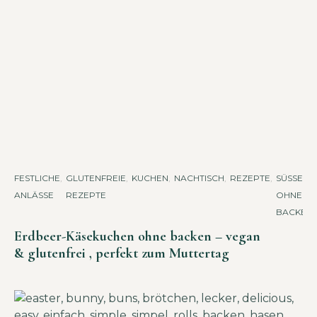
FESTLICHE
,
GLUTENFREIE
,
KUCHEN
,
NACHTISCH
,
REZEPTE
,
SÜSSES O
ANLÄSSE
REZEPTE
HNE B
ACKEN
Erdbeer-Käsekuchen ohne backen – vegan
& glutenfrei , perfekt zum Muttertag