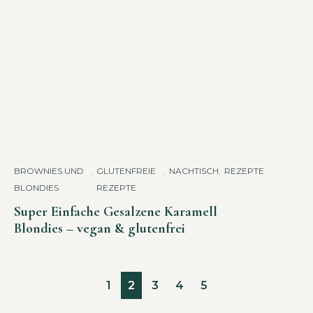
BROWNIES UND
,
GLUTENFREIE
,
NACHTISCH
,
REZEPTE
BLONDIES
REZEPTE
Super Einfache Gesalzene Karamell
Blondies – vegan & glutenfrei
1
2
3
4
5