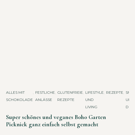
ALLES MIT
,
FESTLICHE
,
GLUTENFREIE
,
LIFESTYLE
,
REZEPTE
,
SMO
SCHOKOLADE
ANLÄSSE
REZEPTE
UND
UND
LIVING
DRIN
Super schönes und veganes Boho Garten
Picknick ganz einfach selbst gemacht